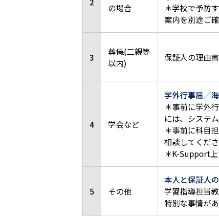
2
の場合
＊学校で予防す
案内を別途ご確
葬儀(二親等
3
保証人の理由書
以内)
学外行事届／海
＊
事前に学外行
には、システム
4
学会など
＊事前に科目担
相談してくださ
＊K-Supp
本人と保証人の
5
その他
学習指導担当教
特別な事情がある