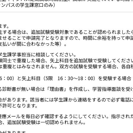
ャンパスの学生課窓口のみ）
ます。
生する場合は、追加試験受験対象であることが認められました
ませることで申請完了となりますので、時間に余裕を持って申
支払いが間に合わなかった等）。
学生課学事担当に相談してください。
験同士で重複した場合、矢上科目を追加試験で受験してくださ
は重複とはみなされません。双方の試験を受験する場合、各自
：00）と矢上科目（5限 16：30～18：00）を受験する場合
る診断書が無い場合は「理由書」を作成し、学習指導面談を受
合があります。該当者には学生課から連絡をするので必ず電話
不許可となります。
慶應メールを毎日必ず確認するようにしてください。指示され
合、追加試験受験は一切認められません。
合があります。