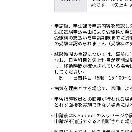
能です。（矢上キ
申請後、学生課で申請内容を確認し
追加試験申込事由により受験料が発
受験料の支払いを申請期限までに済
の受験は認められません（受験料の
試験時間の重複については、事前に
なお、日吉科目と矢上科目が定期試
も、移動時間が確保されている場合
してください。
例： 日吉科目（5限 15：00～16
病気を理由とする場合で、医師によ
学習指導教員との面接が行われる場
とれず面接を実施できない場合には
申請後は
K-Support
のメッセージや
申請が不適当であると判断された場
科目によっては、別途指示がある場