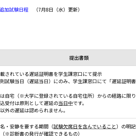
験追加試験日程
（7月8日（水）更新）
提出書類
載されている遅延証明書
を学生課窓口にて提示
則試験当日（遅延当日）にのみ、学生課窓口にて「遅延証明書
は
自宅
（※大学に登録されている自宅住所）からの経路に限り
込受付は原則として遅延の
当日中
です。
以外の遅延は認められません。
名・安静を要する期間（
試験欠席日を含んでいること
）の明記
（
※診断書の発行が確認できるもの
）