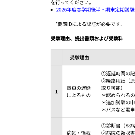
を行ってください。
2026年度春学期後半・期末定期試
*慶應IDによる認証が必要です。
受験理由、提出書類および受験料
受験理由
①遅延時間の記
②経路用紙（原
電車の遅延
取り可能）
1
によるもの
＊認められるの
＊追加試験の申
＊バスなど電車
①診断書（※病
病気・怪我
②病院の領収書