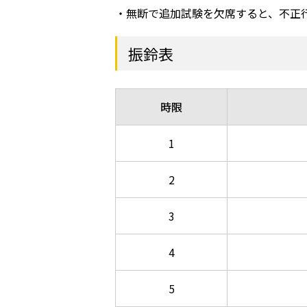
無断で追加試験を欠席すると、不正
振鈴表
時限
1
2
3
4
5