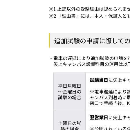
※1 上記以外の受験理由は認められ
※2 「理由書」には、本人・保証人
追加試験の申請に際して
電車の遅延により追加試験の申請を
矢上キャンパス設置科目の運用は以
試験当日
に矢上キャ
平日月曜日
～金曜日の
※電車遅延により
試験の場合
ャンパス到着時に
窓口で手続き後、K-
翌営業日
に矢上キャ
土曜日の試
験の場合
※公開されている