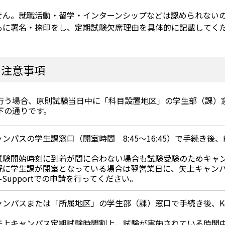
ません。就職活動・留学・インターンシップなどは認められない
ともに署名・捺印をし、定期試験欠席理由を具体的に記載してく
の注意事項
行う場合、原則試験当日中に「科目設置地区」の学生部（課）
下の通りです。
ンパスの学生課窓口（開室時間 8:45～16:45）で手続き後、K-
試験開始時刻に到着が間に合わない場合も試験受験のためキャ
既に学生課が閉室となっている場合は翌営業日に、矢上キャンパ
Supportでの申請を行ってください。
ンパスまたは「所属地区」の学生部（課）窓口で手続き後、K-S
矢上キャンパス定期試験時間割上、試験が実施されている時間