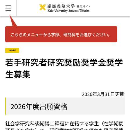
こちらのメニューから学部、研究科をお選びください。
お問い合わせ
English
三田社研
三田
若手研究者研究奨励奨学金奨学
生募集
日吉
湘南藤沢
2026年3月31日更新
2026年度出願資格
矢上
社会学研究科後期博士課程に在籍する学生（在学期間
信濃町