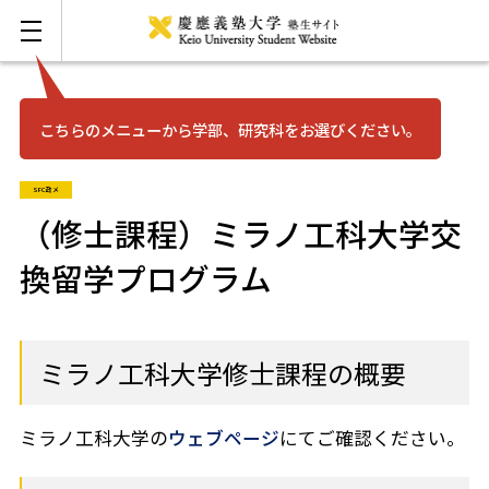
こちらのメニューから学部、研究科をお選びください。
お問い合わせ
English
SFC政メ
三田
（修士課程）ミラノ工科大学交
換留学プログラム
日吉
湘南藤沢
ミラノ工科大学修士課程の概要
矢上
ミラノ工科大学の
ウェブページ
にてご確認ください。
信濃町