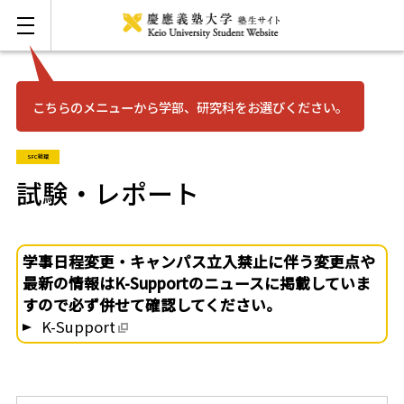
こちらのメニューから学部、研究科をお選びください。
お問い合わせ
English
SFC総環
三田
試験・レポート
日吉
学事日程変更・キャンパス立入禁止に伴う変更点や
最新の情報はK-Supportのニュースに掲載していま
湘南藤沢
すので必ず併せて確認してください。
K-Support
矢上
信濃町