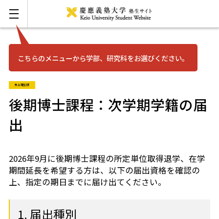
こちらのメニューから学部、研究科をお選びください。
お問い合わせ
English
矢上理工研
三田
後期博士課程：次学期学籍の届
出
日吉
湘南藤沢
2026年9月に後期博士課程の所定単位取得退学、在学
期間延長を希望する方は、以下の届出資格を確認の
上、指定の期日までに届け出てください。
矢上
信濃町
1. 届出種別