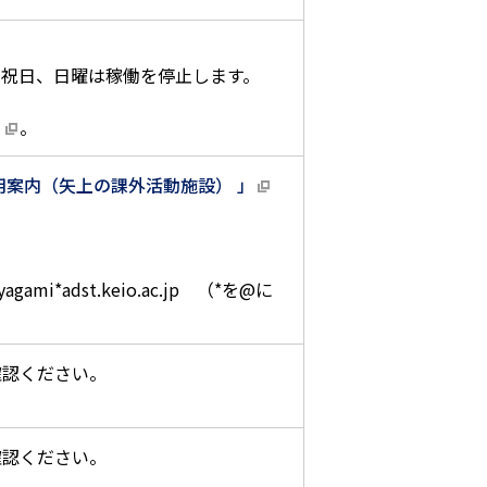
・祝日、日曜は稼働を停止します。
ら
。
用案内（矢上の課外活動施設） 」
。
mi*adst.keio.ac.jp （*を@に
確認ください。
確認ください。