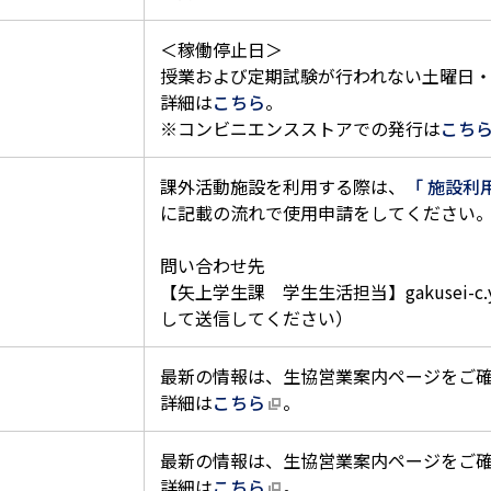
＜稼働停止日＞
授業および定期試験が行われない土曜日
詳細は
こちら
。
※コンビニエンスストアでの発行は
こち
課外活動施設を利用する際は、
「 施設利
に記載の流れで使用申請をしてください
問い合わせ先
【矢上学生課 学生生活担当】gakusei-c.yaga
して送信してください）
最新の情報は、生協営業案内ページをご
詳細は
こちら
。
最新の情報は、生協営業案内ページをご
詳細は
こちら
。