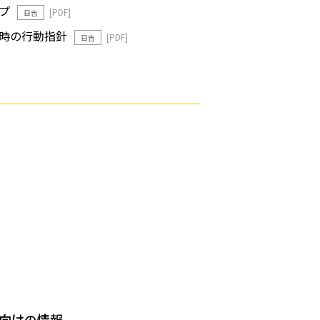
プ
日吉
生時の行動指針
日吉
向けの情報