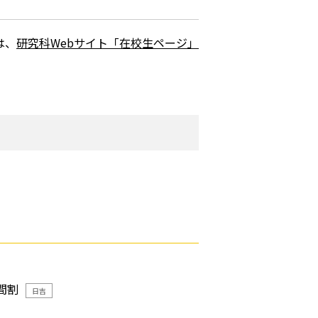
は、
研究科Webサイト「在校生ページ」
間割
日吉