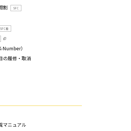
間割
SFC
SFC看
Number）
目の履修・取消
覧マニュアル