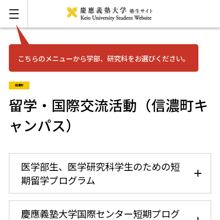
こちらのメニューから学部、研究科をお選びください。
お問い合わせ
English
信濃町
三田
留学・国際交流活動（信濃町キ
ャンパス）
日吉
湘南藤沢
医学部生、医学研究科学生のための短
期留学プログラム
矢上
信濃町
慶應義塾大学国際センター短期プログ