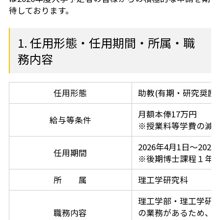
待しております。
芝共立
1. 任用形態・任用期間・所属・職
務内容
任用形態
助教(有期・研究奨励)
月額本俸17万円
給与等条件
※授業料等学費の減
2026年4月1日～2027
任用期間
※後期博士課程１年
所 属
理工学研究科
理工学部・理工学研
職務内容
の業務があるため、