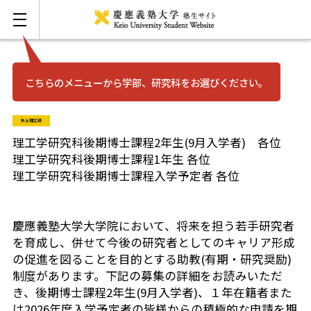
こちらのメニューから学部、研究科をお選びください。
お問い合わせ
English
矢上理工研
三田
理工学研究科後期博士課程2年生(9月入学者) 各位
理工学研究科後期博士課程1年生 各位
理工学研究科後期博士課程入学予定者 各位
日吉
湘南藤沢
慶應義塾大学大学院において、将来を担う若手研究者
を育成し、併せて今後の研究者としてのキャリア形成
の促進を図ることを目的とする助教(有期・研究奨励)
矢上
制度があります。下記の募集の詳細をお読みいただ
き、後期博士課程2年生(9月入学者)、１年在籍者また
信濃町
は2026年度入学予定者の皆様からの積極的な申請を期