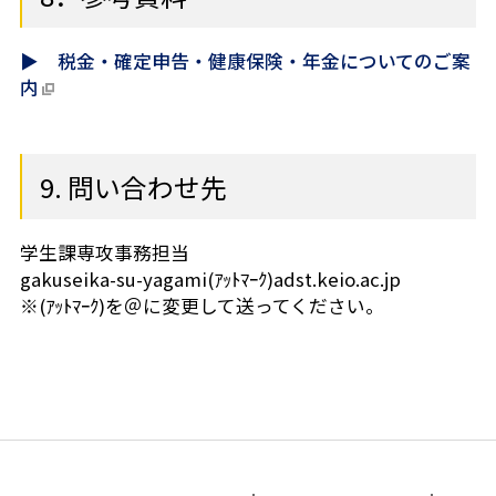
▶ 税金・確定申告・健康保険・年金についてのご案
内
9. 問い合わせ先
学生課専攻事務担当
gakuseika-su-yagami(ｱｯﾄﾏｰｸ)adst.keio.ac.jp
※(ｱｯﾄﾏｰｸ)を＠に変更して送ってください。