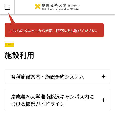
こちらのメニューから学部、研究科をお選びください。
お問い合わせ
English
SFC
三田
施設利用
日吉
各種施設案内・施設予約システム
湘南藤沢
矢上
慶應義塾大学湘南藤沢キャンパス内に
おける撮影ガイドライン
信濃町