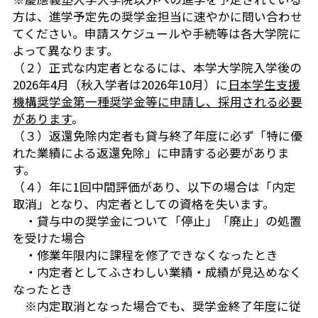
方は、進学予定先の奨学金担当に速やかに問い合わせ
てください。申請スケジュールや手続等は各大学院に
よって異なります。
（２）正式な内定者となるには、本学大学院入学後の
2026年4月（秋入学者は2026年10月）に
日本学生支援
機構奨学金第一種奨学金等に申請し、採用される必要
があります
。
（３）返還免除内定者も貸与終了年度に必ず「特に優
れた業績による返還免除」に申請する必要がありま
す。
（４）年に1回中間評価があり、以下の場合は「内定
取消」となり、内定者としての資格を失います。
・貸与中の奨学金について「停止」「廃止」の処置
を受けた場合
・修業年限内に課程を修了できなくなったとき
・内定者としてふさわしい業績・成績が見込めなく
なったとき
※内定取消となった場合でも、奨学金終了年度に従