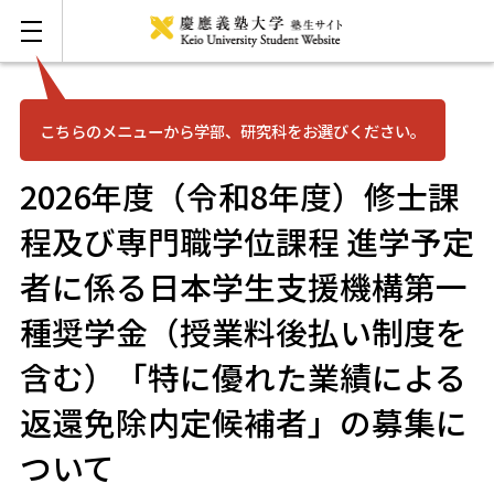
こちらのメニューから学部、研究科をお選びください。
お問い合わせ
English
2026年度（令和8年度）修士課
三田
程及び専門職学位課程 進学予定
者に係る日本学生支援機構第一
日吉
種奨学金（授業料後払い制度を
湘南藤沢
含む）「特に優れた業績による
矢上
返還免除内定候補者」の募集に
ついて
信濃町