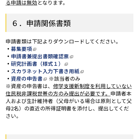
る申請は無効
となります。
６．申請関係書類
申請書類は下記よりダウンロードしてください。
・
募集要項
・
申請書兼提出書類確認票
・
研究計画書（様式１）
・
スカラネット入力下書き用紙
・
資産の申告書
※該当者のみ
※資産の申告書は、
修学支援新制度を利用していない
住民税非課税世帯の方のみ提出が必要です。
申請者本
人および生計維持者（父母がいる場合は原則として父
母2名）の直近の所得証明書を添付し、提出してくだ
さい。