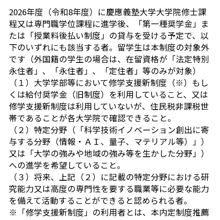
2026年度（令和8年度）に慶應義塾大学大学院修士課
程又は専門職学位課程に進学後、「第一種奨学金」ま
たは「授業料後払い制度」の貸与を受ける予定で、以
下のいずれにも該当する者。留学生は本制度の対象外
です（外国籍の学生の場合は、在留資格が「法定特別
永住者」、「永住者」、「定住者」等のみが対象）
（１）大学学部等において修学支援新制度（※）もし
くは給付奨学金（旧制度）を利用していること、又は
修学支援新制度は利用していないが、住民税非課税世
帯であることが各大学院で確認できること。
（２）特定分野（「科学技術イノベーション創出に寄
与する分野（情報・ＡＩ、量子、マテリアル等）」）
又は「大学の強みや地域の強み等を生かした分野」）
への進学を希望していること。
（３）将来、上記（２）に記載の特定分野における研
究能力又は高度の専門性を要する職業等に必要な能力
を備えて活動することができると認められる者。
※「修学支援新制度」の利用者とは、本内定制度推薦