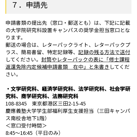
７．申請先
申請書類の提出先（窓口・郵送とも）は、下記に記載
の大学院研究科設置キャンパスの奨学金担当窓口とな
ります。
郵送の場合は、レターパックライト、レターパックプ
ラス、簡易書留、特定記録等、
記録の残る方法で送付
してください。
封筒やレターパックの表に「修士課程
返還免除内定候補申請書類 在中」と朱書き
してくだ
さい。
・文学研究科、経済学研究科、法学研究科、社会学研
究科、商学研究科、法務研究科
108-8345 東京都港区三田2-15-45
慶應義塾大学学生部福利厚生支援担当（三田キャンパ
ス南校舎地下1階）
＜窓口受付時間＞
8:45～16:45（平日のみ）