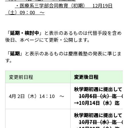
・医療系三学部合同教育（初期） 12月19日
（土）09：00 ～
「
延期・検討中
」と表示のあるものは代替手段を含め
後日、本ページにて更新・公開します。
「
延期
」と表示のあるものは慶應義塾の発表に準じま
す。
変更前日程
変更後日程
秋学期初週に提出してく
4月 2日（木）14：10 ～
10月6日（火）迄
＠
→10月14日（水）迄
秋学期初週に提出してく
10月7日（水）迄
＠