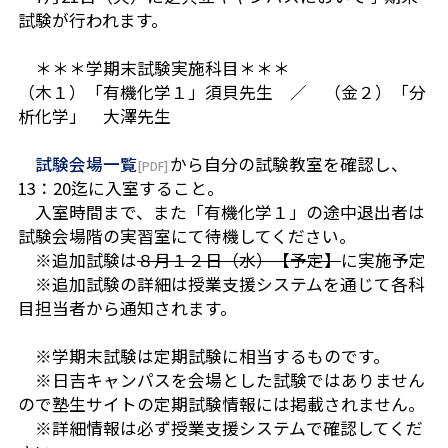
試験が行われます。
＊＊＊学期末試験実施科目＊＊＊
（木１）「有機化学１」須貝先生 ／ （金２）「分
析化学」 大澤先生
試験会場一覧
から自分の試験教室を確認し、
13：20迄に入室
すること。
入室時間まで、また「有機化学１」の途中退出者は
試験会場階の実習室にて待機してください。
※追加試験は
８月１２日（水）【予定】
に実施予定
※
追加試験の詳細は授業支援システムを通じて各科
目担当者から通知
されます。
※学期末試験は定期試験に相当するものです。
※日吉キャンパスを会場とした試験ではありません
ので塾生サイトの定期試験情報には掲載されません。
※詳細情報は必ず授業支援システムで確認してくだ