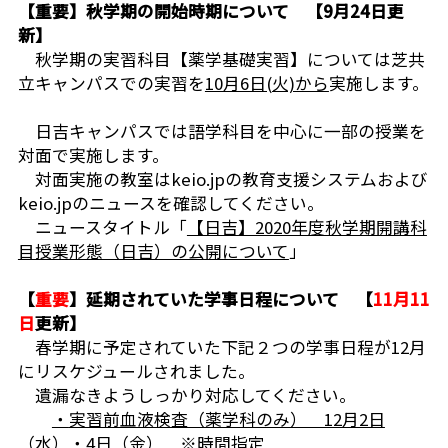
【
重要
】秋学期の開始時期について 【
9月24日
更
新】
芝共立
秋学期の実習科目【薬学基礎実習】については芝共
立キャンパスでの実習を
10月6日(火)から
実施します。
日吉キャンパスでは語学科目を中心に一部の授業を
対面で実施します。
対面実施の教室はkeio.jpの教育支援システムおよび
keio.jpのニュースを確認してください。
ニュースタイトル「
【日吉】2020年度秋学期開講科
目授業形態（日吉）の公開について
」
【
重要
】延期されていた学事日程について 【
11月11
日
更新】
春学期に予定されていた下記２つの学事日程が12月
にリスケジュールされました。
遺漏なきようしっかり対応してください。
・
実習前血液検査（薬学科のみ） 12月2日
（水）・4日（金） ※時間指定