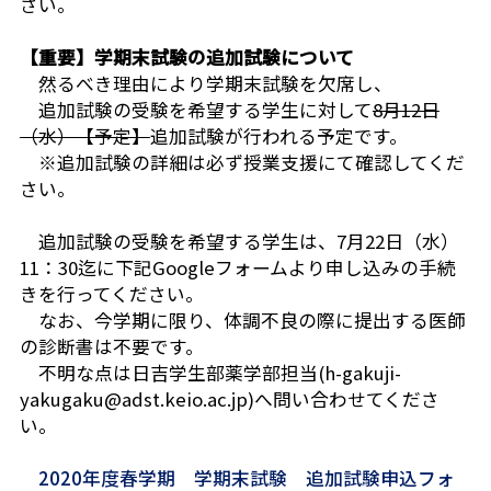
さい。
【重要】学期末試験の追加試験について
然るべき理由により学期末試験を欠席し、
追加試験の受験を希望する学生に対して
8月12日
（水）【予定】
追加試験
が行われる予定です。
※
追加試験の詳細は必ず授業支援にて確認
してくだ
さい。
追加試験の受験を希望する学生は、
7月22日（水）
11：30迄
に下記Googleフォームより申し込みの手続
き
を行ってください。
なお、今学期に限り、体調不良の際に提出する医師
の診断書は不要です。
不明な点は日吉学生部薬学部担当(h-gakuji-
yakugaku@adst.keio.ac.jp)へ問い合わせてくださ
い。
2020年度春学期 学期末試験 追加試験申込フォ