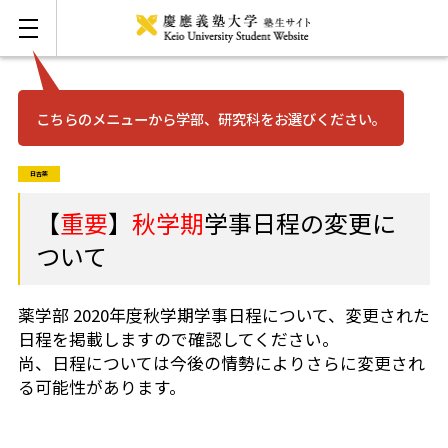
こちらのメニューから学部、研究科をお選びください。
お問い合わせ
English
日吉薬
三田
【
重要
】
秋学期
学事日程の変更に
ついて
日吉
薬学部 2020年度秋学期学事日程について、変更された
湘南藤沢
日程を掲載しますので確認してください。
尚、日程については
今後の情勢によりさらに変更され
矢上
る可能性があります。
信濃町