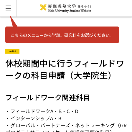
こちらのメニューから学部、研究科をお選びください。
お問い合わせ
English
SFC政メ
三田
休校期間中に行うフィールドワ
ークの科目申請（大学院生）
日吉
湘南藤沢
フィールドワーク関連科目
矢上
・フィールドワークA・B・C・D
・インターンシップA・B
・グローバル・パートナーズ・ネットワーキング（GR
信濃町