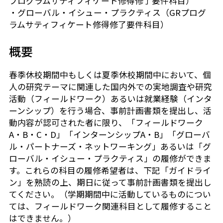
プログラムサティフィケート修得修了要件科目）
・グローバル・イシュー・プラクティス（GRプログ
芝共立
ラムサティフィケート修得修了要件科目）
概要
春季休校期間中もしくは夏季休校期間中において、個
人の研究テーマに関連した国内外での実地調査や研究
活動（フィールドワーク）あるいは就業経験（インタ
ーンシップ）を行う場合、事前計画書類を提出し、活
動内容が認可された者に限り、「フィールドワーク
A・B・C・D」「インターンシップA・B」「グローバ
ル・パートナーズ・ネットワーキング」あるいは「グ
ローバル・イシュー・プラクティス」の履修ができま
す。これらの科目の履修希望者は、下記「ガイドライ
ン」を熟読の上、期日に従って事前計画書類を提出し
てください。（学期期間中に活動しているものについ
ては、フィールドワーク関連科目として履修すること
はできません。）